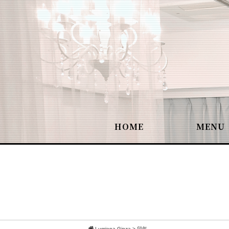
HOME
MENU
Lumiena Ginza
>
卯年