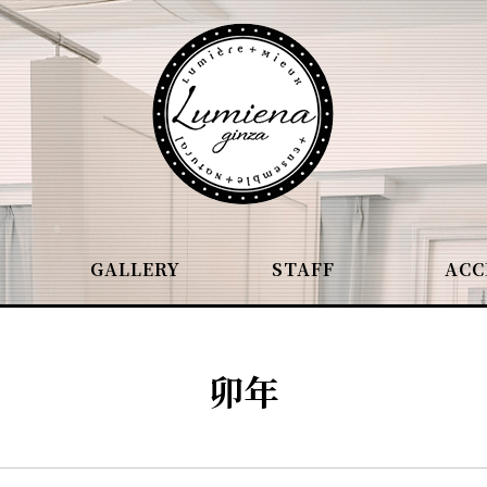
GALLERY
STAFF
ACC
卯年