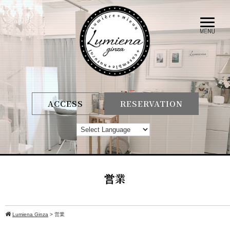
ACCESS
RESERVATION
営業
Lumiena Ginza
>
営業