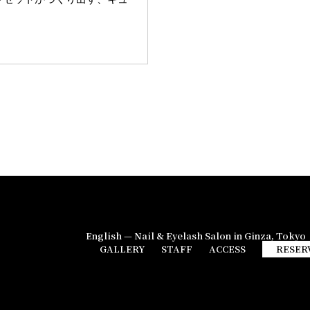
English — Nail & Eyelash Salon in Ginza, Tokyo
GALLERY
STAFF
ACCESS
RESER