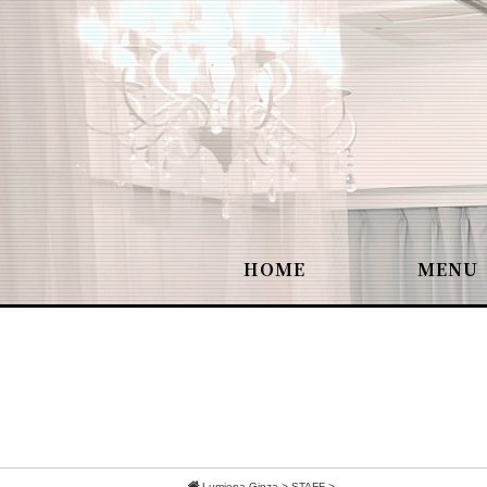
HOME
MENU
Lumiena Ginza
>
STAFF
>