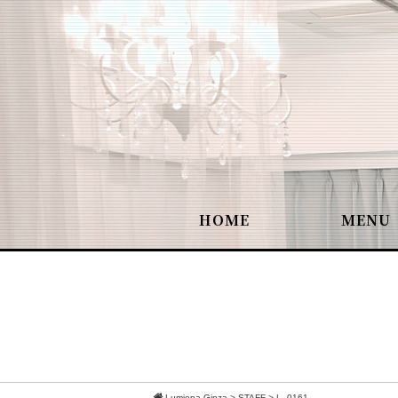
HOME
MENU
Lumiena Ginza
>
STAFF
>
L_0161