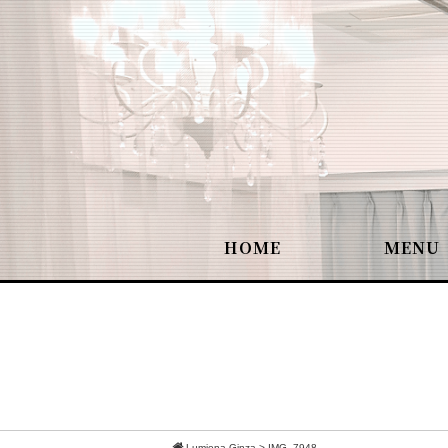
HOME
MENU
Lumiena Ginza
>
IMG_7948