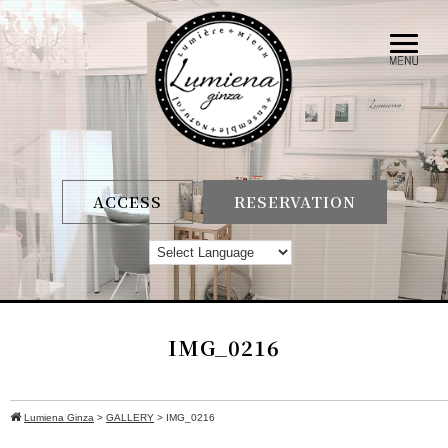
ACCESS
RESERVATION
IMG_0216
Lumiena Ginza
>
GALLERY
>
IMG_0216