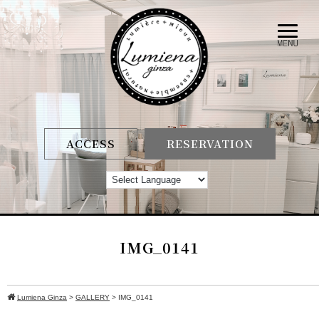
ACCESS
RESERVATION
IMG_0141
Lumiena Ginza
>
GALLERY
>
IMG_0141