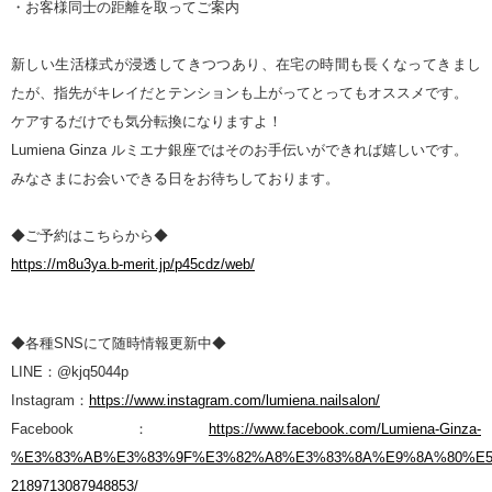
・お客様同士の距離を取ってご案内
新しい生活様式が浸透してきつつあり、在宅の時間も長くなってきまし
たが、指先がキレイだとテンションも上がってとってもオススメです。
ケアするだけでも気分転換になりますよ！
Lumiena Ginza ルミエナ銀座ではそのお手伝いができれば嬉しいです。
みなさまにお会いできる日をお待ちしております。
◆ご予約はこちらから◆
https://m8u3ya.b-merit.jp/p45cdz/web/
◆各種SNSにて随時情報更新中◆
LINE：@kjq5044p
Instagram：
https://www.instagram.com/lumiena.nailsalon/
Facebook：
https://www.facebook.com/Lumiena-Ginza-
%E3%83%AB%E3%83%9F%E3%82%A8%E3%83%8A%E9%8A%80%E5
2189713087948853/