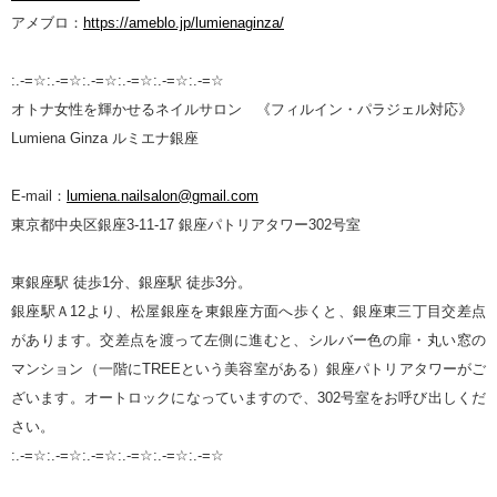
アメブロ：
https://ameblo.jp/lumienaginza/
:.-=☆:.-=☆:.-=☆:.-=☆:.-=☆:.-=☆
オトナ女性を輝かせるネイルサロン 《フィルイン・パラジェル対応》
Lumiena Ginza ルミエナ銀座
E-mail：
lumiena.nailsalon@gmail.com
東京都中央区銀座3-11-17 銀座パトリアタワー302号室
東銀座駅 徒歩1分、銀座駅 徒歩3分。
銀座駅Ａ12より、松屋銀座を東銀座方面へ歩くと、銀座東三丁目交差点
があります。交差点を渡って左側に進むと、シルバー色の扉・丸い窓の
マンション（一階にTREEという美容室がある）銀座パトリアタワーがご
ざいます。オートロックになっていますので、302号室をお呼び出しくだ
さい。
:.-=☆:.-=☆:.-=☆:.-=☆:.-=☆:.-=☆