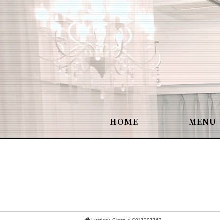
HOME
MENU
Lumiena Ginza
>
C017207763