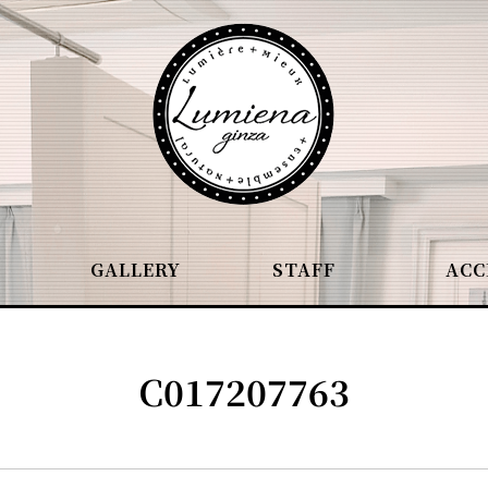
GALLERY
STAFF
ACC
C017207763