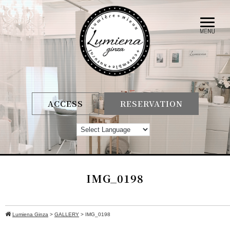
ACCESS
RESERVATION
IMG_0198
Lumiena Ginza
>
GALLERY
>
IMG_0198